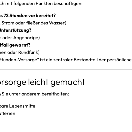
ich mit folgenden Punkten beschäftigen:
ns 72 Stunden vorbereitet?
n, Strom oder fließendes Wasser)
Unterstützung?
rn oder Angehörige)
tfall gewarnt?
enen oder Rundfunk)
tunden-Vorsorge“ ist ein zentraler Bestandteil der persönliche
orsorge leicht gemacht
en Sie unter anderem bereithalten:
bare Lebensmittel
tterien