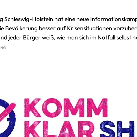
Dienstleistungen
Freizeitangebo
Onlinedienste
Beratungsange
g Schleswig-Holstein hat eine neue Informationsk
e Bevölkerung besser auf Krisensituationen vorzubereit
Gleichstellung
Unternehmen & 
nd jeder Bürger weiß, wie man sich im Notfall selbst h
Stellenangebote
Gaststätten
ING
Satzungen des Amtes
Sitzungstermine
Standesamt
Schiedsamt
Zwangsversteigerungen