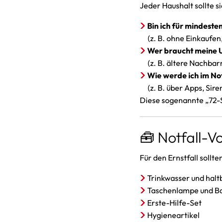
Jeder Haushalt sollte s
Bin ich für mindeste
(z. B. ohne Einkaufe
Wer braucht meine 
(z. B. ältere Nachba
Wie werde ich im No
(z. B. über Apps, Sir
Diese sogenannte „72-S
🧰 Notfall-V
Für den Ernstfall sollt
Trinkwasser und halt
Taschenlampe und Ba
Erste-Hilfe-Set
Hygieneartikel