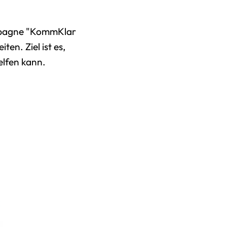
te
bote
ampagne "KommKlar
en. Ziel ist es,
Dienstleistungen
elfen kann.