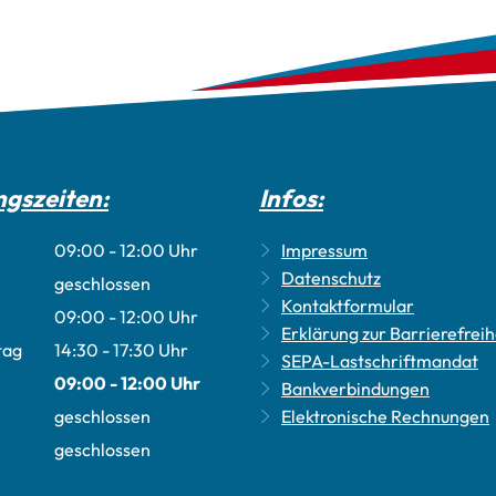
gszeiten:
Infos:
09:00
-
12:00
Uhr
Impressum
Von 09:00 bis 12:00 Uhr
Datenschutz
geschlossen
Kontaktformular
09:00
-
12:00
Uhr
Erklärung zur Barrierefreih
Von 09:00 bis 12:00 Uhr
tag
14:30
-
17:30
Uhr
SEPA-Lastschriftmandat
Von 14:30 bis 17:30 Uhr
09:00
-
12:00
Uhr
Bankverbindungen
Von 09:00 bis 12:00 Uhr
geschlossen
Elektronische Rechnungen
geschlossen