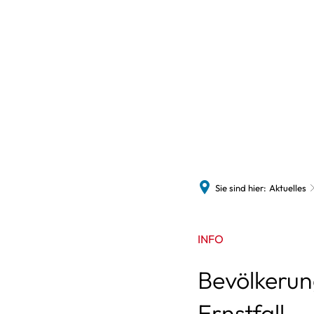
Politi
Polit
Auss
Sie sind hier:
Aktuelles
INFO
Bevölkerun
Ernstfall