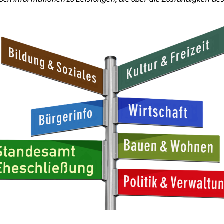
Dienstleistungen
Freizeitangebo
Onlinedienste
Beratungsange
Gleichstellung
Unternehmen & 
Stellenangebote
Gaststätten
Satzungen des Amtes
Sitzungstermine
Standesamt
Schiedsamt
Zwangsversteigerungen