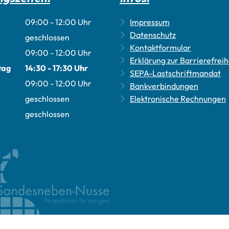
09:00
-
12:00
Uhr
Impressum
Von 09:00 bis 12:00 Uhr
Datenschutz
geschlossen
Kontaktformular
09:00
-
12:00
Uhr
Erklärung zur Barrierefreih
Von 09:00 bis 12:00 Uhr
tag
14:30
-
17:30
Uhr
SEPA-Lastschriftmandat
Von 14:30 bis 17:30 Uhr
09:00
-
12:00
Uhr
Bankverbindungen
Von 09:00 bis 12:00 Uhr
geschlossen
Elektronische Rechnungen
geschlossen