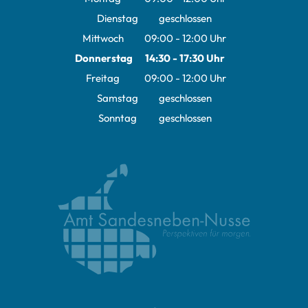
Von 09:00 bis 12:00 Uhr
Dienstag
geschlossen
Mittwoch
09:00
-
12:00
Uhr
Von 09:00 bis 12:00 Uhr
Donnerstag
14:30
-
17:30
Uhr
Von 14:30 bis 17:30 Uhr
Freitag
09:00
-
12:00
Uhr
Von 09:00 bis 12:00 Uhr
Samstag
geschlossen
Sonntag
geschlossen