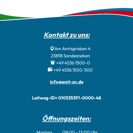
Kontakt zu uns:
Am Amtsgraben 4
23898
Sandesneben
+49 4536 1500-0
+49 4536 1500-500
info@amt-sn.de
Leitweg-ID= 010535391-0000-48
Öffnungszeiten:
Montag
09:00
-
12:00
Uhr