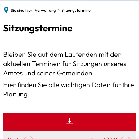
Gaststätten
Sie sind hier:
Verwaltung
Sitzungstermine
Satzungen des Amtes
Sitzungstermine
Sitzungstermine
Sitzungstermine
Standesamt
Schiedsamt
Bleiben Sie auf dem Laufenden mit den
Zwangsversteigerungen
aktuellen Terminen für Sitzungen unseres
Amtes und seiner Gemeinden.
Hier finden Sie alle wichtigen Daten für Ihre
Planung.