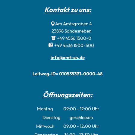
Kontakt zu uns:
Am Amtsgraben 4
23898
Sandesneben
+49 4536 1500-0
+49 4536 1500-500
info@amt-sn.de
Leitweg-ID= 010535391-0000-48
Öffnungszeiten:
Montag
09:00
-
12:00
Uhr
Von 09:00 bis 12:00 Uhr
Dienstag
geschlossen
Mittwoch
09:00
-
12:00
Uhr
Von 09:00 bis 12:00 Uhr
Donnerstag
14:30
-
17:30
Uhr