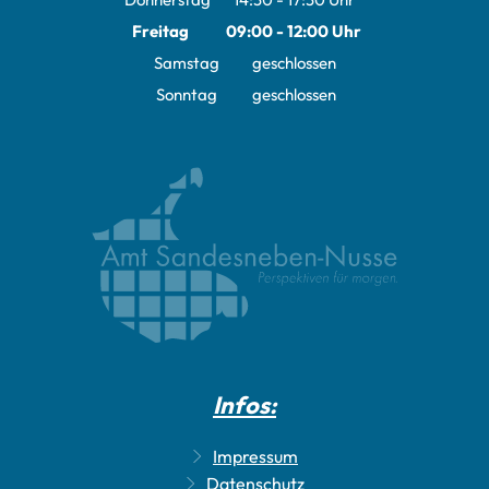
Von 14:30 bis 17:30 Uhr
Freitag
09:00
-
12:00
Uhr
Von 09:00 bis 12:00 Uhr
Samstag
geschlossen
Sonntag
geschlossen
Infos:
Impressum
Datenschutz