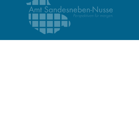
Infos:
Impressum
Datenschutz
Kontaktformular
Erklärung zur Barrierefreiheit
SEPA-Lastschriftmandat
Bankverbindungen
Elektronische Rechnungen