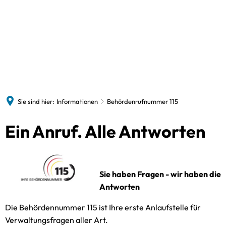
Politik
Verwaltung
Gemeinden
Bildung/Soziales/sonstiges
Zukunftsorientiert
Politik & Wahlen
Verwaltungsleitung
Kommunalw
Schulen
Ausschüsse
Beschäftigte
Aktivregion
Landtagswa
Amtsaussch
Volkshochschule
Amtsarchiv
Klimaschutz
Bundestags
Weitere Aus
Na
Kindertagesbetreuung
Sie sind hier:
Informationen
Behördenrufnummer 115
Amtliche Bekanntmachungen
Kooperation Siedlungsentwicklung
Europawahl
Kirchengemeinden
Ein Anruf. Alle Antworten
Ausschreibungen
Konzepte
Am
Flüchtlingsinitiative
Datenschutz / Aufgaben
In
Sozialverbände
Dienstleistungen
Sie haben Fragen - wir haben die
Sp
Freizeitangebote
Onlinedienste
Antworten
Beratungsangebote
Gleichstellung
Die Behördennummer 115 ist Ihre erste Anlaufstelle für
Unternehmen & Dienstleistungen
Verwaltungsfragen aller Art.
Stellenangebote