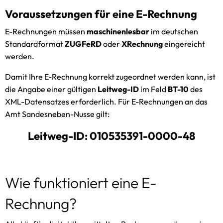
Gaststätten
Voraussetzungen für eine E-Rechnung
Satzungen des Amtes
E-Rechnungen müssen
maschinenlesbar
im deutschen
Sitzungstermine
Standardformat
ZUGFeRD
oder
XRechnung
eingereicht
werden.
Standesamt
Damit Ihre E-Rechnung korrekt zugeordnet werden kann, ist
Schiedsamt
die Angabe einer gültigen
Leitweg-ID
im Feld
BT-10
des
Zwangsversteigerungen
XML-Datensatzes erforderlich. Für E-Rechnungen an das
Amt Sandesneben-Nusse gilt:
Leitweg-ID: 010535391-0000-48
Wie funktioniert eine E-
Rechnung?