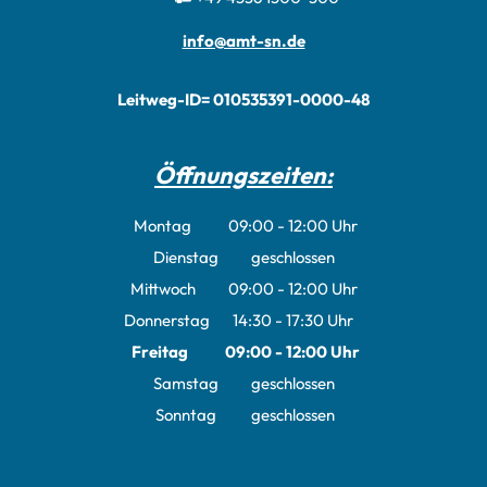
info@amt-sn.de
Leitweg-ID= 010535391-0000-48
Öffnungszeiten:
Montag
09:00
-
12:00
Uhr
Von 09:00 bis 12:00 Uhr
Dienstag
geschlossen
Mittwoch
09:00
-
12:00
Uhr
Von 09:00 bis 12:00 Uhr
Donnerstag
14:30
-
17:30
Uhr
Von 14:30 bis 17:30 Uhr
Freitag
09:00
-
12:00
Uhr
Von 09:00 bis 12:00 Uhr
Samstag
geschlossen
Sonntag
geschlossen