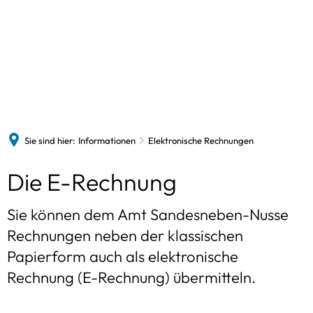
Politik
Verwaltung
Gemeinden
Bildung/Soziales/sonstiges
Zukunftsorientiert
Politik & Wahlen
Verwaltungsleitung
Kommunalw
Schulen
Ausschüsse
Beschäftigte
Aktivregion
Landtagswa
Amtsaussch
Volkshochschule
Amtsarchiv
Klimaschutz
Bundestags
Weitere Aus
Na
Kindertagesbetreuung
Sie sind hier:
Informationen
Elektronische Rechnungen
Amtliche Bekanntmachungen
Kooperation Siedlungsentwicklung
Europawahl
Kirchengemeinden
Elektronische
Die E-Rechnung
Ausschreibungen
Konzepte
Am
Flüchtlingsinitiative
Datenschutz / Aufgaben
Rechnungen
Sie können dem Amt Sandesneben-Nusse
In
Sozialverbände
Dienstleistungen
Rechnungen neben der klassischen
Sp
Freizeitangebote
Papierform auch als elektronische
Onlinedienste
Rechnung (E-Rechnung) übermitteln.
Beratungsangebote
Gleichstellung
Unternehmen & Dienstleistungen
Stellenangebote