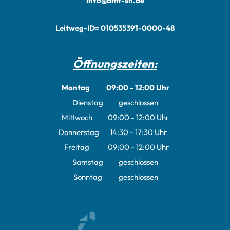
info@amt-sn.de
Leitweg-ID= 010535391-0000-48
Öffnungszeiten:
Montag
09:00
-
12:00
Uhr
Von 09:00 bis 12:00 Uhr
Dienstag
geschlossen
Mittwoch
09:00
-
12:00
Uhr
Von 09:00 bis 12:00 Uhr
Donnerstag
14:30
-
17:30
Uhr
Von 14:30 bis 17:30 Uhr
Freitag
09:00
-
12:00
Uhr
Von 09:00 bis 12:00 Uhr
Samstag
geschlossen
Sonntag
geschlossen