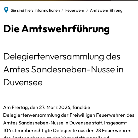
Gaststätten
Sie sind hier:
Informationen
Feuerwehr
Amtswehrführung
Satzungen des Amtes
Sitzungstermine
Die Amtswehrführung
Standesamt
Schiedsamt
Delegiertenversammlung des
Zwangsversteigerungen
Amtes Sandesneben-Nusse in
Duvensee
Am Freitag, den 27. März 2026, fand die
Delegiertenversammlung der Freiwilligen Feuerwehren des
Amtes Sandesneben-Nusse in Duvensee statt. Insgesamt
104 stimmberechtigte Delegierte aus den 28 Feuerwehren