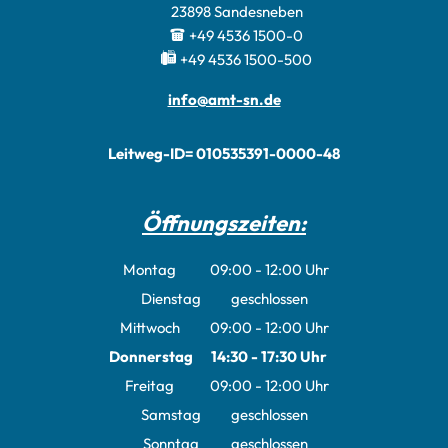
23898
Sandesneben
+49 4536 1500-0
+49 4536 1500-500
info@amt-sn.de
Leitweg-ID= 010535391-0000-48
Öffnungszeiten:
Montag
09:00
-
12:00
Uhr
Von 09:00 bis 12:00 Uhr
Dienstag
geschlossen
Mittwoch
09:00
-
12:00
Uhr
Von 09:00 bis 12:00 Uhr
Donnerstag
14:30
-
17:30
Uhr
Von 14:30 bis 17:30 Uhr
Freitag
09:00
-
12:00
Uhr
Von 09:00 bis 12:00 Uhr
Samstag
geschlossen
Sonntag
geschlossen