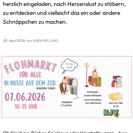
herzlich eingeladen, nach Herzenslust zu stöbern,
Gaststätten
Satzungen des Amtes
zu entdecken und vielleicht das ein oder andere
Schnäppchen zu machen.
Sitzungstermine
Standesamt
30. April 2026
von
SVEN KELLING
Schiedsamt
Zwangsversteigerungen
Ob Kleidung, Bücher, Spielzeug oder Haushaltswaren – hier