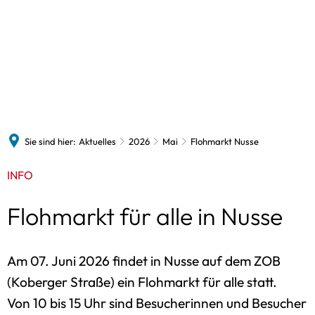
Politik
Verwaltung
Gemeinden
Bildung/Soziales/sonstiges
Zukunftsorientiert
Politik & Wahlen
Verwaltungsleitung
Kommunalw
Schulen
Ausschüsse
Beschäftigte
Aktivregion
Landtagswa
Amtsaussch
Volkshochschule
Amtsarchiv
Klimaschutz
Bundestags
Weitere Aus
Na
Kindertagesbetreuung
Sie sind hier:
Aktuelles
2026
Mai
Flohmarkt Nusse
Amtliche Bekanntmachungen
Kooperation Siedlungsentwicklung
Europawahl
Kirchengemeinden
INFO
Ausschreibungen
Konzepte
Am
Flüchtlingsinitiative
Datenschutz / Aufgaben
Flohmarkt für alle in Nusse
In
Sozialverbände
Dienstleistungen
Sp
Freizeitangebote
Onlinedienste
Am 07. Juni 2026 findet in Nusse auf dem ZOB
Beratungsangebote
(Koberger Straße) ein Flohmarkt für alle statt.
Gleichstellung
Von 10 bis 15 Uhr sind Besucherinnen und Besucher
Unternehmen & Dienstleistungen
Stellenangebote