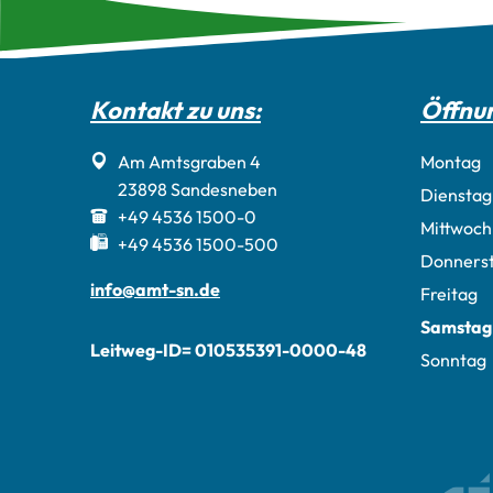
Kontakt zu uns:
Öffnun
Am Amtsgraben 4
Montag
23898
Sandesneben
Dienstag
+49 4536 1500-0
Mittwoch
+49 4536 1500-500
Donners
info@amt-sn.de
Freitag
Samstag
Leitweg-ID= 010535391-0000-48
Sonntag