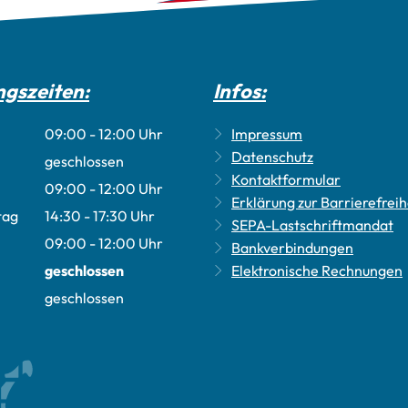
gszeiten:
Infos:
09:00
-
12:00
Uhr
Impressum
Von 09:00 bis 12:00 Uhr
Datenschutz
geschlossen
Kontaktformular
09:00
-
12:00
Uhr
Erklärung zur Barrierefreih
Von 09:00 bis 12:00 Uhr
tag
14:30
-
17:30
Uhr
SEPA-Lastschriftmandat
Von 14:30 bis 17:30 Uhr
09:00
-
12:00
Uhr
Bankverbindungen
Von 09:00 bis 12:00 Uhr
geschlossen
Elektronische Rechnungen
geschlossen