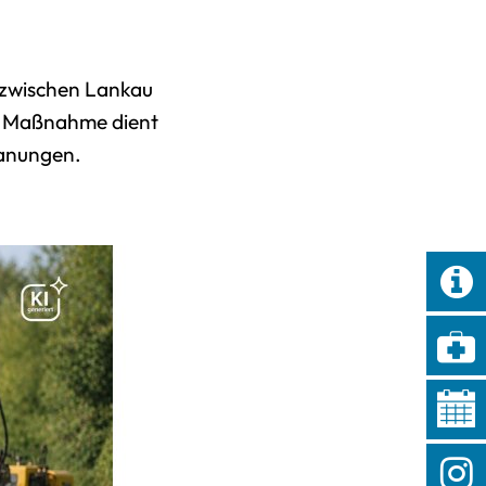
te
bote
) zwischen Lankau
Dienstleistungen
e Maßnahme dient
lanungen.