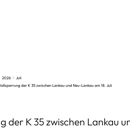
k
Verwaltung
Gemeinden
Bildung/Soziale
ik & Wahlen
Verwaltungsleitung
Schulen
Kommunalwahl
chüsse
Beschäftigte
Volkshochschul
Landtagswahl
Amtsausschuss
2026
Juli
Amtsarchiv
Kindertagesbe
Bundestagswahl
Weitere Ausschüsse
ollsperrung der K 35 zwischen Lankau und Neu-Lankau am 18. Juli
Amtliche Bekanntmachungen
Kirchengemein
Europawahl
Ausschreibungen
Flüchtlingsinitia
Auftragsverga
ng der K 35 zwischen Lankau u
Datenschutz / Aufgaben
Sozialverbände
Öffentliche Au