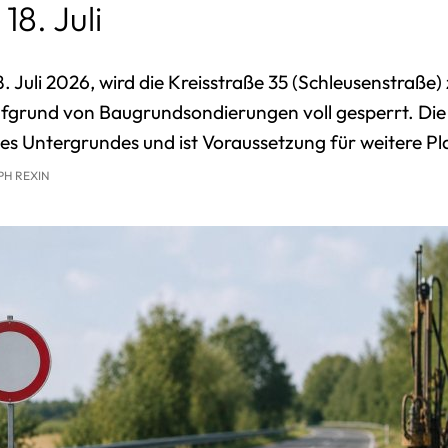
8. Juli
Dienstleistungen
Freizeitangebo
Onlinedienste
Beratungsange
 Juli 2026, wird die Kreisstraße 35 (Schleusenstraße
Gleichstellung
Unternehmen & 
fgrund von Baugrundsondierungen voll gesperrt. Di
es Untergrundes und ist Voraussetzung für weitere P
Stellenangebote
Gaststätten
H REXIN
Satzungen des Amtes
Sitzungstermine
Standesamt
Schiedsamt
Zwangsversteigerungen