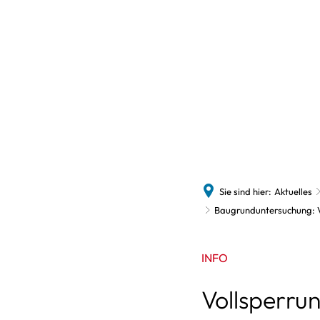
Politi
Polit
Auss
Sie sind hier:
Aktuelles
Baugrunduntersuchung: V
INFO
Vollsperru