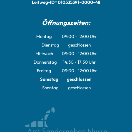
Leitweg-ID= 010535391-0000-48
Öffnungszeiten:
Montag
09:00
-
12:00
Uhr
Von 09:00 bis 12:00 Uhr
Dienstag
geschlossen
Mittwoch
09:00
-
12:00
Uhr
Von 09:00 bis 12:00 Uhr
Donnerstag
14:30
-
17:30
Uhr
Von 14:30 bis 17:30 Uhr
Freitag
09:00
-
12:00
Uhr
Von 09:00 bis 12:00 Uhr
Samstag
geschlossen
Sonntag
geschlossen