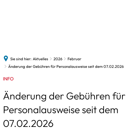
Politik
Verwaltung
Gemeinden
Bildung/Soziales/sonstiges
Zukunftsorientiert
Politik & Wahlen
Verwaltungsleitung
Kommunalw
Schulen
Ausschüsse
Beschäftigte
Aktivregion
Landtagswa
Amtsaussch
Volkshochschule
Amtsarchiv
Klimaschutz
Bundestags
Weitere Aus
Na
Kindertagesbetreuung
Sie sind hier:
Aktuelles
2026
Februar
Amtliche Bekanntmachungen
Kooperation Siedlungsentwicklung
Europawahl
Änderung der Gebühren für Personalausweise seit dem 07.02.2026
Kirchengemeinden
Ausschreibungen
Konzepte
INFO
Am
Flüchtlingsinitiative
Datenschutz / Aufgaben
In
Sozialverbände
Änderung der Gebühren für
Dienstleistungen
Sp
Freizeitangebote
Personalausweise seit dem
Onlinedienste
Beratungsangebote
Gleichstellung
07.02.2026
Unternehmen & Dienstleistungen
Stellenangebote