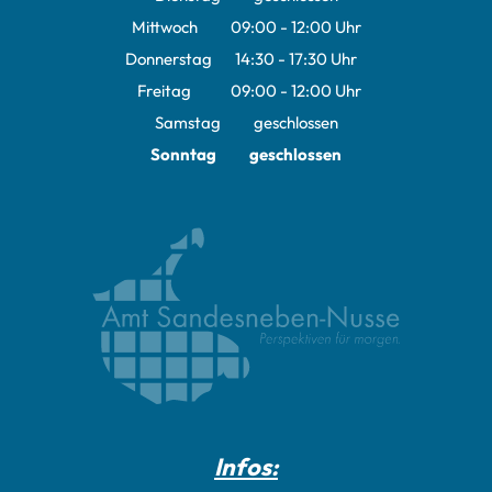
Mittwoch
09:00
-
12:00
Uhr
Von 09:00 bis 12:00 Uhr
Donnerstag
14:30
-
17:30
Uhr
Von 14:30 bis 17:30 Uhr
Freitag
09:00
-
12:00
Uhr
Von 09:00 bis 12:00 Uhr
Samstag
geschlossen
Sonntag
geschlossen
Infos: