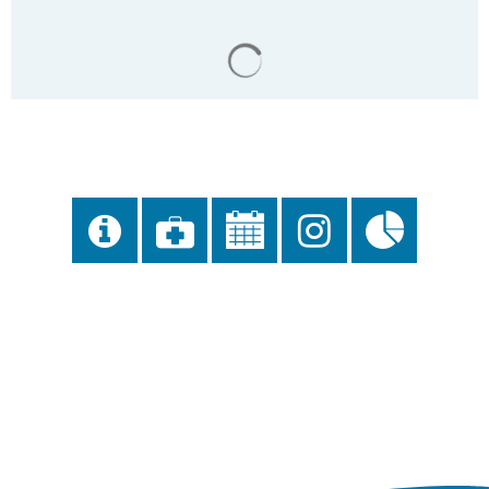
Gaststätten
Satzungen des Amtes
Suchergebnisse werden gela
Sitzungstermine
Standesamt
Schiedsamt
Zwangsversteigerungen