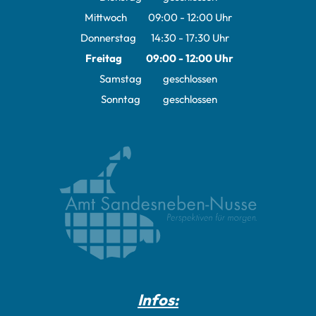
Mittwoch
09:00
-
12:00
Uhr
Von 09:00 bis 12:00 Uhr
Donnerstag
14:30
-
17:30
Uhr
Von 14:30 bis 17:30 Uhr
Freitag
09:00
-
12:00
Uhr
Von 09:00 bis 12:00 Uhr
Samstag
geschlossen
Sonntag
geschlossen
Infos: