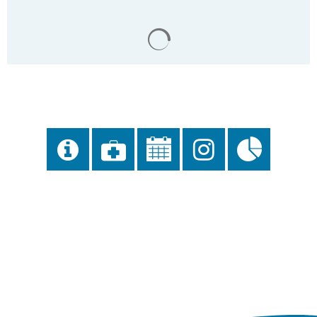
Gaststätten
Satzungen des Amtes
Suchergebnisse werden gela
Sitzungstermine
Standesamt
Schiedsamt
Zwangsversteigerungen