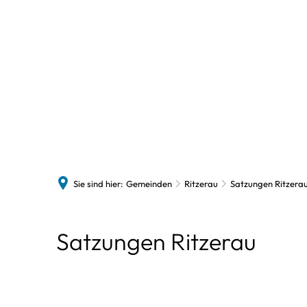
Politi
Polit
Auss
Sie sind hier:
Gemeinden
Ritzerau
Satzungen Ritzera
Satzungen
Satzungen Ritzerau
Ritzerau