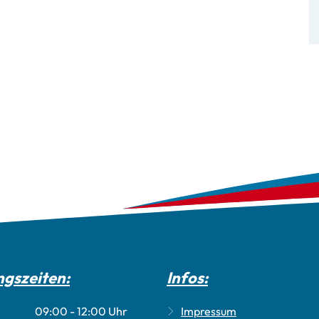
Dienstleistungen
Freizeitangebo
Onlinedienste
Beratungsange
Gleichstellung
Unternehmen & 
Stellenangebote
Gaststätten
Satzungen des Amtes
Sitzungstermine
Standesamt
Schiedsamt
Zwangsversteigerungen
gszeiten:
Infos:
09:00
-
12:00
Uhr
Impressum