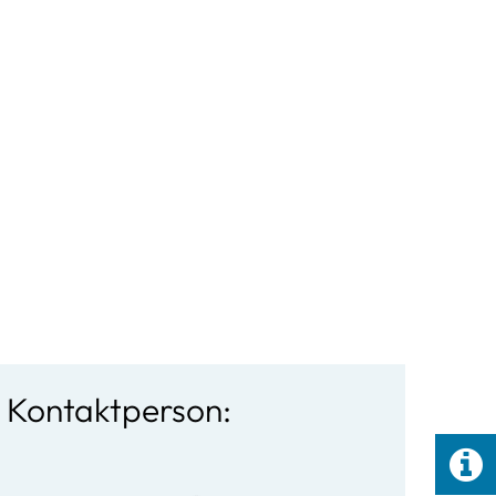
Barrierefreiheit
Kontakt
s/sonstiges
Zukunftsorientiert
Suche
Aktivregion
e
Klimaschutz
treuung
Kooperation Siedlungsentwicklung
den
Konzepte
Kontaktperson:
tive
be
sschreibungen