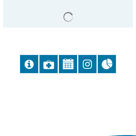
Gaststätten
Satzungen des Amtes
Suchergebnisse werden gela
Sitzungstermine
Standesamt
Schiedsamt
Zwangsversteigerungen