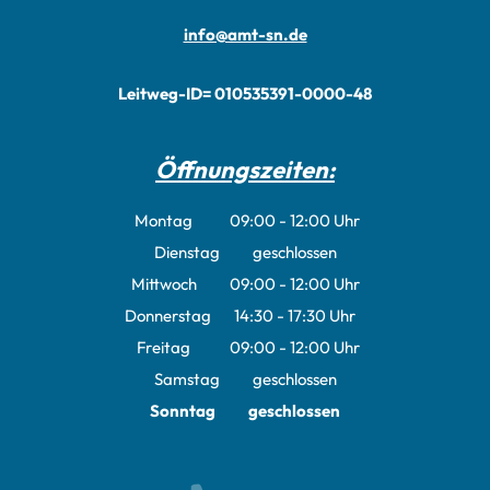
info@amt-sn.de
Leitweg-ID= 010535391-0000-48
Öffnungszeiten:
Montag
09:00
-
12:00
Uhr
Von 09:00 bis 12:00 Uhr
Dienstag
geschlossen
Mittwoch
09:00
-
12:00
Uhr
Von 09:00 bis 12:00 Uhr
Donnerstag
14:30
-
17:30
Uhr
Von 14:30 bis 17:30 Uhr
Freitag
09:00
-
12:00
Uhr
Von 09:00 bis 12:00 Uhr
Samstag
geschlossen
Sonntag
geschlossen