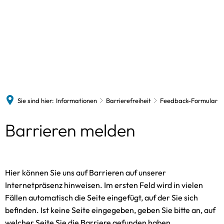
Politik
Verwaltung
Gemeinden
Bildung/Soziales/sonstiges
Zukunftsorientiert
Politik & Wahlen
Verwaltungsleitung
Kommunalw
Schulen
Ausschüsse
Beschäftigte
Aktivregion
Landtagswa
Amtsaussch
Volkshochschule
Amtsarchiv
Klimaschutz
Bundestags
Weitere Aus
Na
Kindertagesbetreuung
Sie sind hier:
Informationen
Barrierefreiheit
Feedback-Formular
Amtliche Bekanntmachungen
Kooperation Siedlungsentwicklung
Europawahl
Kirchengemeinden
Feedback-
Barrieren melden
Ausschreibungen
Konzepte
Am
Flüchtlingsinitiative
Datenschutz / Aufgaben
Formular
In
Sozialverbände
Dienstleistungen
Hier können Sie uns auf Barrieren auf unserer
Sp
Freizeitangebote
Onlinedienste
Internetpräsenz hinweisen. Im ersten Feld wird in vielen
Beratungsangebote
Fällen automatisch die Seite eingefügt, auf der Sie sich
Gleichstellung
befinden. Ist keine Seite eingegeben, geben Sie bitte an, auf
Unternehmen & Dienstleistungen
welcher Seite Sie die Barriere gefunden haben.
Stellenangebote