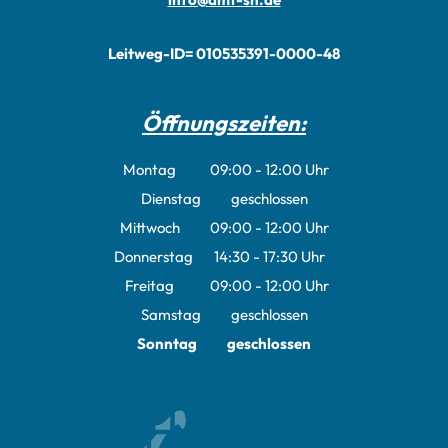
Leitweg-ID= 010535391-0000-48
Öffnungszeiten:
Montag
09:00
-
12:00
Uhr
Von 09:00 bis 12:00 Uhr
Dienstag
geschlossen
Mittwoch
09:00
-
12:00
Uhr
Von 09:00 bis 12:00 Uhr
Donnerstag
14:30
-
17:30
Uhr
Von 14:30 bis 17:30 Uhr
Freitag
09:00
-
12:00
Uhr
Von 09:00 bis 12:00 Uhr
Samstag
geschlossen
Sonntag
geschlossen